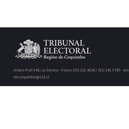
Arturo Prat 545, La Serena - Fonos (51) 221 4526 / (51) 241 5785 - em
tercoquimbo@123.cl